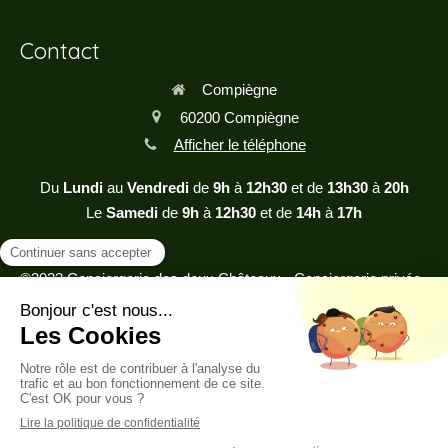
Contact
Compiègne
60200
Compiègne
Afficher le téléphone
Du
Lundi
au
Vendredi
de
9h
à
12h30
et de
13h30
à
20h
Le
Samedi
de
9h
à
12h30
et de
14h
à
17h
©2023 Conciergerie des deux Châteaux - Conciergerie privée
Plan du site
Mentions légales
Création et référencement du site par Simplébo