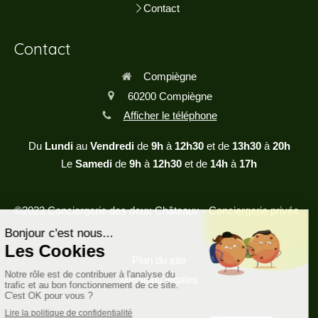
Contact
Contact
Compiègne
60200
Compiègne
Afficher le téléphone
Du
Lundi
au
Vendredi
de
9h
à
12h30
et de
13h30
à
20h
Le
Samedi
de
9h
à
12h30
et de
14h
à
17h
©2023 Conciergerie des deux Châteaux - Conciergerie privée
Plan du site
Mentions légales